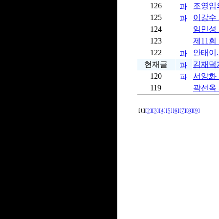
126
조영임
125
이강수
124
임민성
123
제11회
122
안태이
현재글
김재덕
120
서양화
119
곽선옥
[1]
[2]
[3]
[4]
[5]
[6]
[7]
[8]
[9]