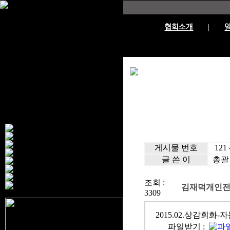
협회소개
게시물 번호
121 -
글 쓴 이
총괄
조회 :
김재덕개인전
3309
2015.02.상감회화-자문.
파일받기 :