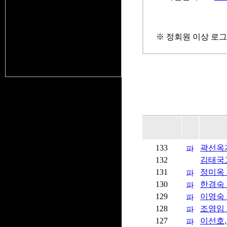
※ 정회원 이상 로그
133
곽선옥
132
김태국
131
정미옥 
130
한경숙 개
129
이영숙 개
128
조영임
127
이선호,